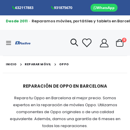
632117883
931875670
WhatsApp
Desde 2011
· Reparamos móviles, portátiles y tablets en Barce
art
0
Toggle
Cart
Nav
INICIO
REPARAR MÓVIL
OPPO
REPARACIÓN DE OPPO EN BARCELONA
Repara tu Oppo en Barcelona al mejor precio. Somos
expertos en la reparación de móviles Oppo. Utilizamos
componentes de Oppo originales o de una calidad
equivalente. Además, damos una garantía de 6 meses en
todas las reparaciones.