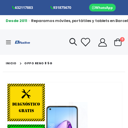
632117883
931875670
WhatsApp
Desde 2011
· Reparamos móviles, portátiles y tablets en Barce
art
0
Toggle
Cart
Nav
INICIO
OPPO RENO 8 5G
Saltar
al
final
de
la
galería
de
imágenes