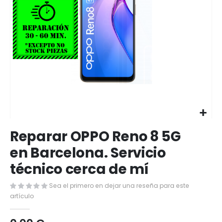
Saltar
Reparar OPPO Reno 8 5G
al
comienzo
en Barcelona. Servicio
de
técnico cerca de mí
la
galería
de
Sea el primero en dejar una reseña para este
imágenes
artículo