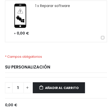
1 x Reparar software
0,00 €
+
* Campos obligatorios
SU PERSONALIZACIÓN
OPPO
Disponible
Reno
AÑADIR AL CARRITO
8
5G
0,00 €