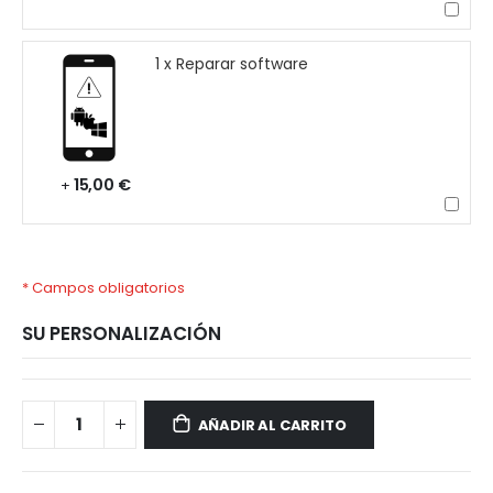
1 x Reparar software
15,00 €
+
* Campos obligatorios
SU PERSONALIZACIÓN
Samsung
Disponible
Galaxy
AÑADIR AL CARRITO
M23