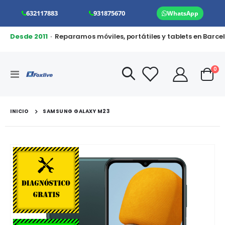
632117883
931875670
WhatsApp
Desde 2011
· Reparamos móviles, portátiles y tablets en Barce
art
0
Toggle
Cart
Nav
INICIO
SAMSUNG GALAXY M23
Saltar
al
final
de
la
galería
de
imágenes