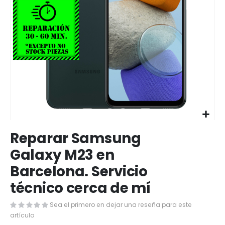
Saltar
Reparar Samsung
al
comienzo
Galaxy M23 en
de
Barcelona. Servicio
la
galería
técnico cerca de mí
de
imágenes
Sea el primero en dejar una reseña para este
artículo