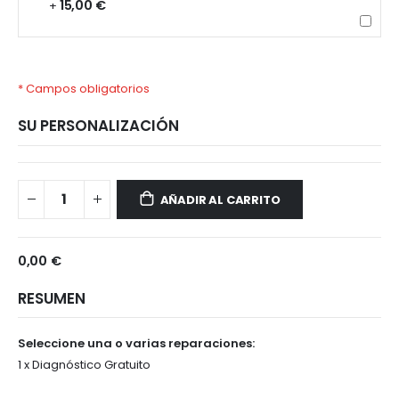
15,00 €
+
* Campos obligatorios
SU PERSONALIZACIÓN
Samsung
Disponible
Galaxy
AÑADIR AL CARRITO
A52
5G
0,00 €
RESUMEN
Seleccione una o varias reparaciones:
1 x Diagnóstico Gratuito