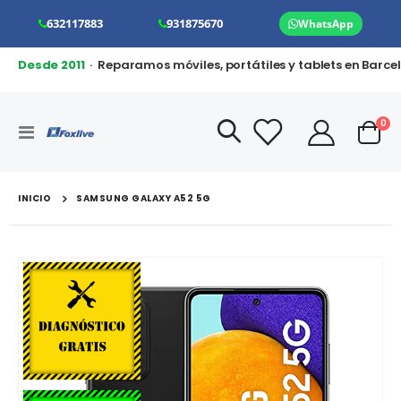
632117883
931875670
WhatsApp
Desde 2011
· Reparamos móviles, portátiles y tablets en Barce
art
0
Toggle
Cart
Nav
INICIO
SAMSUNG GALAXY A52 5G
Saltar
al
final
de
la
galería
de
imágenes