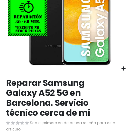
Saltar
Reparar Samsung
al
comienzo
Galaxy A52 5G en
de
Barcelona. Servicio
la
galería
técnico cerca de mí
de
imágenes
Sea el primero en dejar una reseña para este
artículo