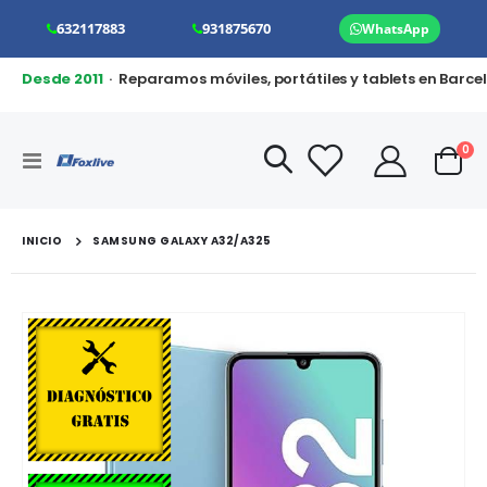
632117883
931875670
WhatsApp
Desde 2011
· Reparamos móviles, portátiles y tablets en Barce
art
0
Toggle
Cart
Nav
INICIO
SAMSUNG GALAXY A32/A325
Saltar
al
final
de
la
galería
de
imágenes