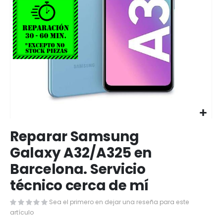
Saltar
Reparar Samsung
al
comienzo
Galaxy A32/A325 en
de
Barcelona. Servicio
la
galería
técnico cerca de mí
de
imágenes
Sea el primero en dejar una reseña para este
artículo