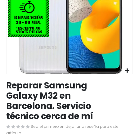
Saltar
Reparar Samsung
al
comienzo
Galaxy M32 en
de
Barcelona. Servicio
la
galería
técnico cerca de mí
de
imágenes
Sea el primero en dejar una reseña para este
artículo