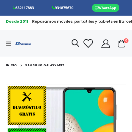
632117883
931875670
WhatsApp
Desde 2011
· Reparamos móviles, portátiles y tablets en Barce
art
0
Toggle
Cart
Nav
INICIO
SAMSUNG GALAXY M32
Saltar
al
final
de
la
galería
de
imágenes