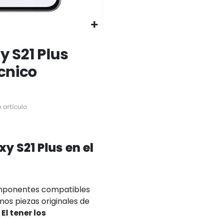
 S21 Plus
écnico
 artículo
 S21 Plus en el
omponentes compatibles
mos piezas originales de
.
El tener los