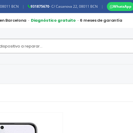
, 08011 BCN
|
931875670
- C/ Casanova 22, 08011 BCN
|
WhatsApp
 en Barcelona ·
Diagnóstico gratuito
· 6 meses de garantía