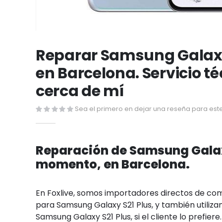
Saltar
al
Reparar Samsung Galaxy
comienzo
en Barcelona. Servicio t
de
la
cerca de mí
galería
de
Sea el primero en dejar una reseña para este
imágenes
Reparación de Samsung Galaxy
momento, en Barcelona.
En Foxlive, somos importadores directos de c
para Samsung Galaxy S21 Plus, y también utiliza
Samsung Galaxy S21 Plus, si el cliente lo prefiere