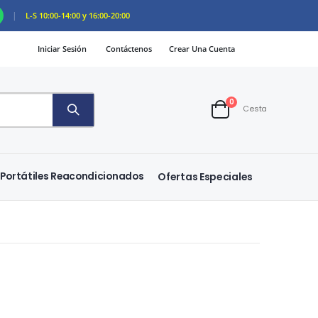
|
L-S 10:00-14:00 y 16:00-20:00
Iniciar Sesión
Contáctenos
Crear Una Cuenta
artículos
0
Cesta
Cart
Portátiles Reacondicionados
Ofertas Especiales