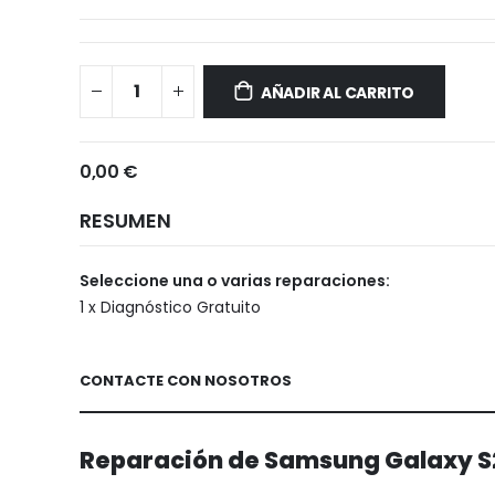
Samsung
Disponible
Galaxy
AÑADIR AL CARRITO
S21
Plus
0,00 €
RESUMEN
Seleccione una o varias reparaciones:
1 x Diagnóstico Gratuito
CONTACTE CON NOSOTROS
Reparación de Samsung Galaxy S21