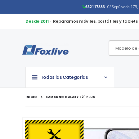
632117883
- C/ Sepúlveda 175
Desde 2011
· Reparamos móviles, portátiles y tablets
Todas las Categorías
INICIO
SAMSUNG GALAXY S21 PLUS
Saltar
al
final