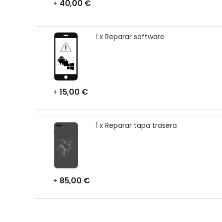
40,00 €
+
1 x Reparar software
15,00 €
+
1 x Reparar tapa trasera
85,00 €
+