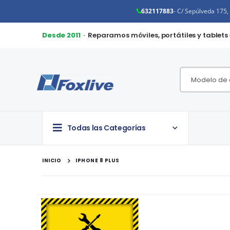
632117883
- C/ Sepúlveda 175
Desde 2011
· Reparamos móviles, portátiles y tablets
Todas las Categorías
INICIO
IPHONE 8 PLUS
Saltar
al
final