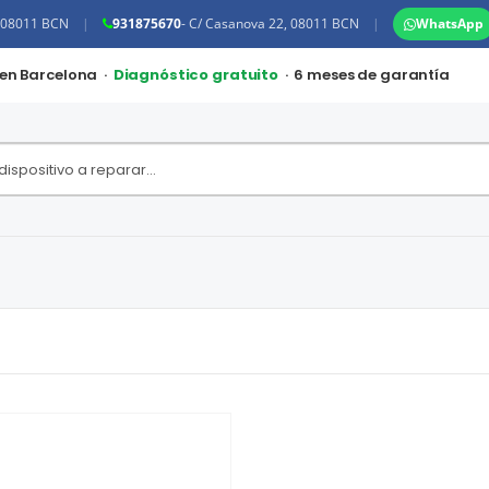
, 08011 BCN
|
931875670
- C/ Casanova 22, 08011 BCN
|
WhatsApp
 en Barcelona ·
Diagnóstico gratuito
· 6 meses de garantía