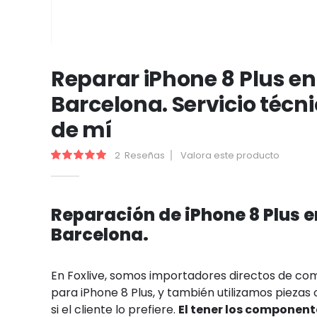
Saltar
al
Reparar iPhone 8 Plus en
comienzo
Barcelona. Servicio técn
de
la
de mí
galería
de
2
Reseñas
Valora este producto
Valoración:
100
100
% of
imágenes
Reparación de iPhone 8 Plus 
Barcelona.
En Foxlive, somos importadores directos de c
para iPhone 8 Plus, y también utilizamos piezas o
si el cliente lo prefiere.
El tener los component