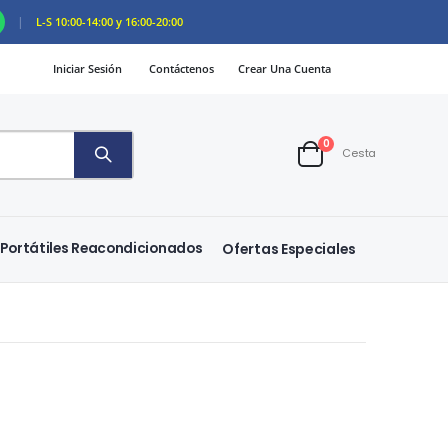
|
L-S 10:00-14:00 y 16:00-20:00
Iniciar Sesión
Contáctenos
Crear Una Cuenta
artículos
0
Cesta
Cart
Portátiles Reacondicionados
Ofertas Especiales