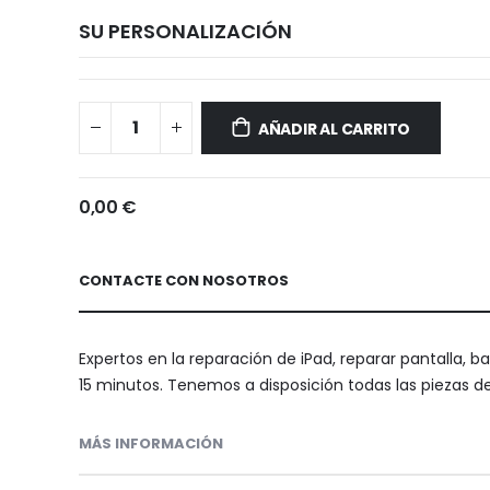
SU PERSONALIZACIÓN
Reparar
Disponible
iPad
AÑADIR AL CARRITO
mini
(6.ª
generación)
0,00 €
CONTACTE CON NOSOTROS
Expertos en la reparación de iPad, reparar pantalla, b
15 minutos. Tenemos a disposición todas las piezas de
MÁS INFORMACIÓN