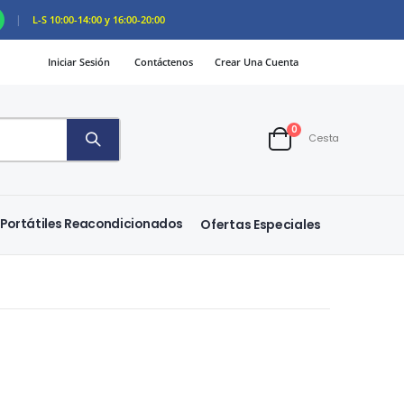
|
L-S 10:00-14:00 y 16:00-20:00
Iniciar Sesión
Contáctenos
Crear Una Cuenta
artículos
0
Cesta
Cart
Portátiles Reacondicionados
Ofertas Especiales