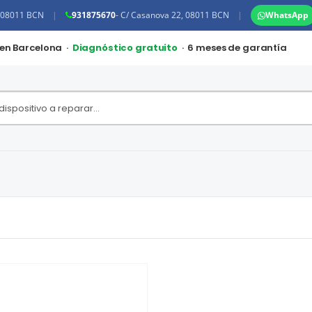
, 08011 BCN
|
931875670
- C/ Casanova 22, 08011 BCN
|
WhatsApp
 en Barcelona ·
Diagnóstico gratuito
· 6 meses de garantía