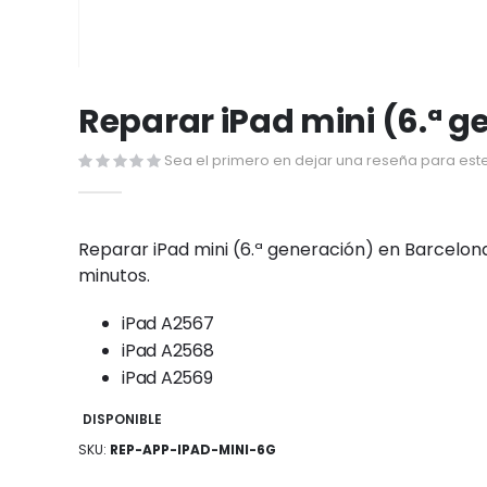
Saltar
al
Reparar iPad mini (6.ª g
comienzo
de
Sea el primero en dejar una reseña para este
la
galería
de
Reparar iPad mini (6.ª generación) en Barcelona
imágenes
minutos.
iPad A2567
iPad A2568
iPad A2569
DISPONIBLE
SKU
REP-APP-IPAD-MINI-6G