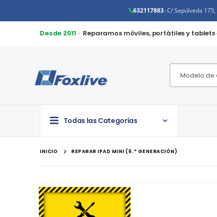
632117883
- C/ Sepúlveda 175
Desde 2011
· Reparamos móviles, portátiles y tablets
Todas las Categorías
INICIO
REPARAR IPAD MINI (6.ª GENERACIÓN)
Saltar
al
final