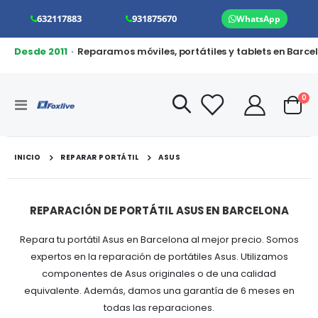
632117883
931875670
WhatsApp
Desde 2011
· Reparamos móviles, portátiles y tablets en Barce
art
0
Toggle
Cart
Nav
INICIO
REPARAR PORTÁTIL
ASUS
REPARACIÓN DE PORTÁTIL ASUS EN BARCELONA
Repara tu portátil Asus en Barcelona al mejor precio. Somos
expertos en la reparación de portátiles Asus. Utilizamos
componentes de Asus originales o de una calidad
equivalente. Además, damos una garantía de 6 meses en
todas las reparaciones.