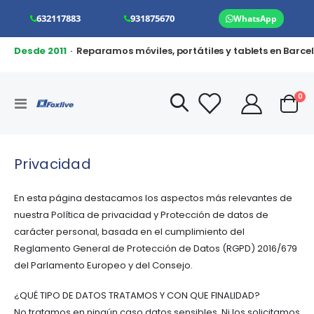
632117883
931875670
WhatsApp
Desde 2011
· Reparamos móviles, portátiles y tablets en Barce
art
0
Toggle
Cart
Nav
Privacidad
En esta página destacamos los aspectos más relevantes de
nuestra Política de privacidad y Protección de datos de
carácter personal, basada en el cumplimiento del
Reglamento General de Protección de Datos (RGPD) 2016/679
del Parlamento Europeo y del Consejo.
¿QUÉ TIPO DE DATOS TRATAMOS Y CON QUE FINALIDAD?
No tratamos en ningún caso datos sensibles. Ni los solicitamos