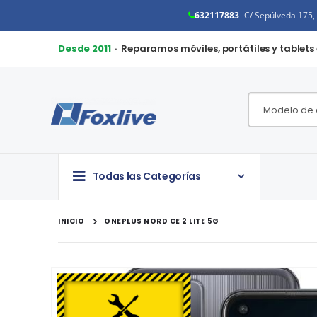
632117883
- C/ Sepúlveda 175
Desde 2011
· Reparamos móviles, portátiles y tablets
Todas las Categorías
INICIO
ONEPLUS NORD CE 2 LITE 5G
Saltar
al
final