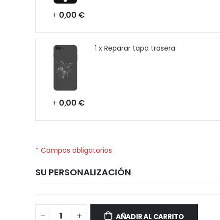
0,00 €
+
1 x Reparar tapa trasera
0,00 €
+
* Campos obligatorios
SU PERSONALIZACIÓN
OnePlus
Disponible
Nord
AÑADIR AL CARRITO