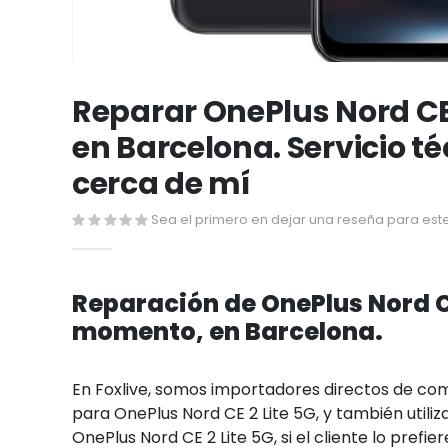
Saltar
al
Reparar OnePlus Nord CE 
comienzo
en Barcelona. Servicio t
de
la
cerca de mí
galería
de
Sea el primero en dejar una reseña para este
imágenes
Reparación de OnePlus Nord CE
momento, en Barcelona.
En Foxlive, somos importadores directos de c
para OnePlus Nord CE 2 Lite 5G, y también utiliz
OnePlus Nord CE 2 Lite 5G, si el cliente lo prefier