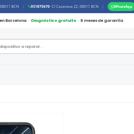
, 08011 BCN
|
931875670
- C/ Casanova 22, 08011 BCN
|
WhatsApp
 en Barcelona ·
Diagnóstico gratuito
· 6 meses de garantía