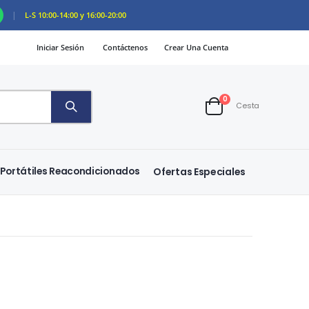
|
L-S 10:00-14:00 y 16:00-20:00
Iniciar Sesión
Contáctenos
Crear Una Cuenta
artículos
0
Cesta
Cart
Portátiles Reacondicionados
Ofertas Especiales