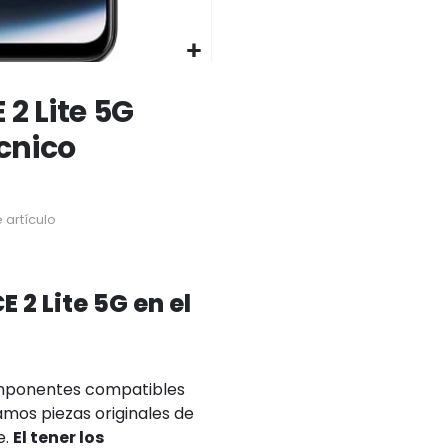
2 Lite 5G
écnico
 artículo
 2 Lite 5G en el
omponentes compatibles
amos piezas originales de
e.
El tener los