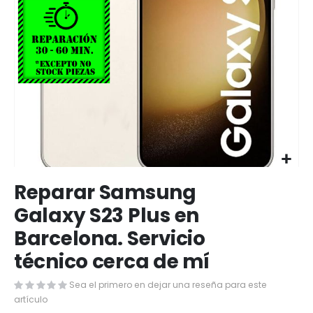
Saltar
Reparar Samsung
al
comienzo
Galaxy S23 Plus en
de
Barcelona. Servicio
la
galería
técnico cerca de mí
de
imágenes
Sea el primero en dejar una reseña para este
artículo