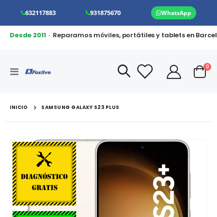
632117883
931875670
WhatsApp
Desde 2011
· Reparamos móviles, portátiles y tablets en Barce
art
0
Toggle
Cart
Nav
INICIO
SAMSUNG GALAXY S23 PLUS
Saltar
al
final
de
la
galería
de
imágenes