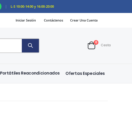
|
L-S 10:00-14:00 y 16:00-20:00
Iniciar Sesión
Contáctenos
Crear Una Cuenta
artículos
0
Cesta
Cart
Portátiles Reacondicionados
Ofertas Especiales