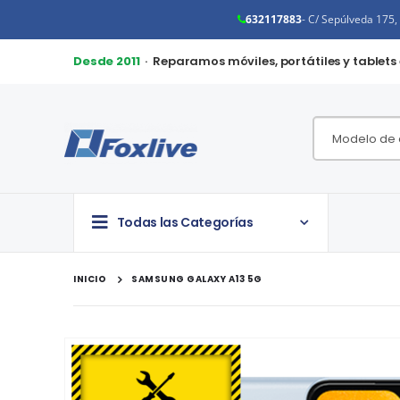
632117883
- C/ Sepúlveda 175
Desde 2011
· Reparamos móviles, portátiles y tablets
Todas las Categorías
INICIO
SAMSUNG GALAXY A13 5G
Saltar
al
final