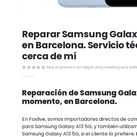
Saltar
al
Reparar Samsung Galax
comienzo
en Barcelona. Servicio t
de
la
cerca de mí
galería
de
Sea el primero en dejar una reseña para este
imágenes
Reparación de Samsung Galax
momento, en Barcelona.
En Foxlive, somos importadores directos de c
para Samsung Galaxy A13 5G, y también utilizam
Samsung Galaxy A13 5G, si el cliente lo prefiere.