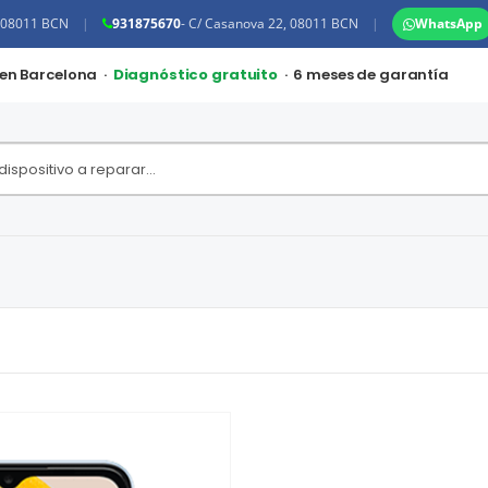
, 08011 BCN
|
931875670
- C/ Casanova 22, 08011 BCN
|
WhatsApp
 en Barcelona ·
Diagnóstico gratuito
· 6 meses de garantía