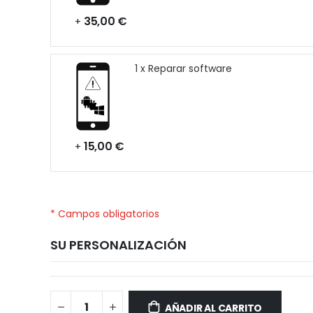
35,00 €
+
1 x Reparar software
15,00 €
+
* Campos obligatorios
SU PERSONALIZACIÓN
Samsung
Disponible
Galaxy
AÑADIR AL CARRITO