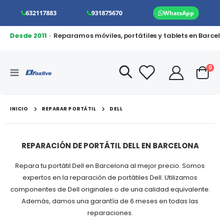
632117883
931875670
WhatsApp
Desde 2011
· Reparamos móviles, portátiles y tablets en Barce
art
0
Toggle
Cart
Nav
INICIO
REPARAR PORTÁTIL
DELL
REPARACIÓN DE PORTÁTIL DELL EN BARCELONA
Repara tu portátil Dell en Barcelona al mejor precio. Somos
expertos en la reparación de portátiles Dell. Utilizamos
componentes de Dell originales o de una calidad equivalente.
Además, damos una garantía de 6 meses en todas las
reparaciones.