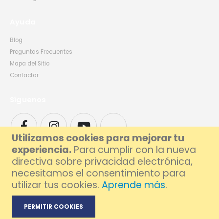
Ayuda
Blog
Preguntas Frecuentes
Mapa del Sitio
Contactar
Síguenos
Utilizamos cookies para mejorar tu
experiencia.
Para cumplir con la nueva
directiva sobre privacidad electrónica,
necesitamos el consentimiento para
utilizar tus cookies.
Aprende más
.
© 2026 Foxlive - Especialistas en Reparación de Móviles y Ordenadores en
Barcelona
PERMITIR COOKIES