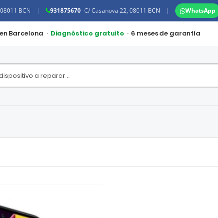
, 08011 BCN
|
931875670
- C/ Casanova 22, 08011 BCN
|
WhatsApp
 en Barcelona ·
Diagnóstico gratuito
· 6 meses de garantía