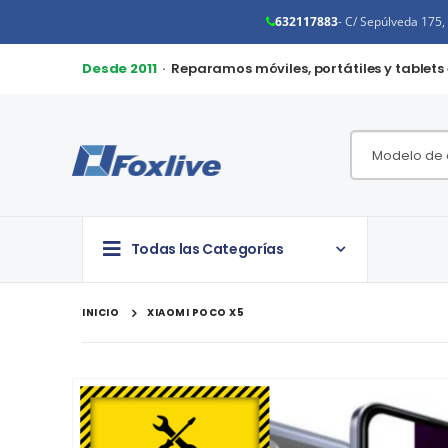
632117883
- C/ Sepúlveda 175
Desde 2011
· Reparamos móviles, portátiles y tablets
Todas las Categorías
INICIO
XIAOMI POCO X5
Saltar
al
final