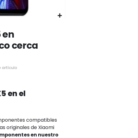
 en
ico cerca
 artículo
5 en el
omponentes compatibles
s originales de Xiaomi
componentes en nuestro