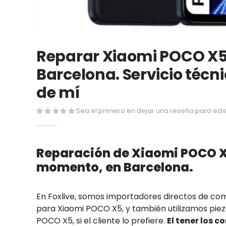
Saltar
al
Reparar Xiaomi POCO X5
comienzo
Barcelona. Servicio técn
de
la
de mí
galería
de
Sea el primero en dejar una reseña para este
imágenes
Reparación de Xiaomi POCO X
momento, en Barcelona.
En Foxlive, somos importadores directos de c
para Xiaomi POCO X5, y también utilizamos pieza
POCO X5, si el cliente lo prefiere.
El tener los 