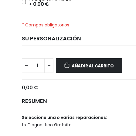
0,00 €
+
* Campos obligatorios
SU PERSONALIZACIÓN
Xiaomi
Disponible
POCO
AÑADIR AL CARRITO
X5
0,00 €
RESUMEN
Seleccione una o varias reparaciones:
1 x Diagnóstico Gratuito