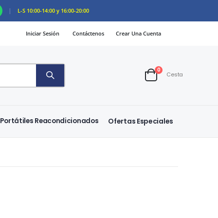
|
L-S 10:00-14:00 y 16:00-20:00
Iniciar Sesión
Contáctenos
Crear Una Cuenta
artículos
0
Cesta
Cart
Portátiles Reacondicionados
Ofertas Especiales