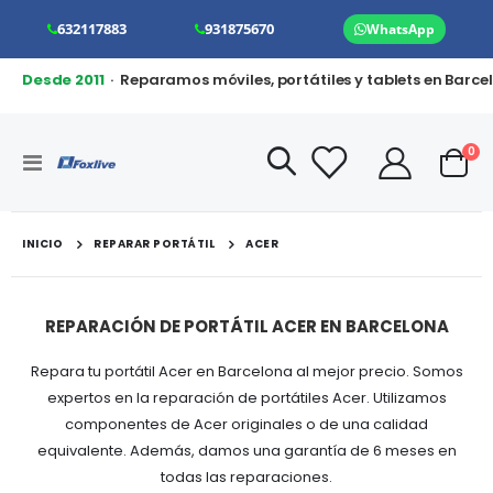
632117883
931875670
WhatsApp
Desde 2011
· Reparamos móviles, portátiles y tablets en Barce
art
0
Toggle
Cart
Nav
INICIO
REPARAR PORTÁTIL
ACER
REPARACIÓN DE PORTÁTIL ACER EN BARCELONA
Repara tu portátil Acer en Barcelona al mejor precio. Somos
expertos en la reparación de portátiles Acer. Utilizamos
componentes de Acer originales o de una calidad
equivalente. Además, damos una garantía de 6 meses en
todas las reparaciones.