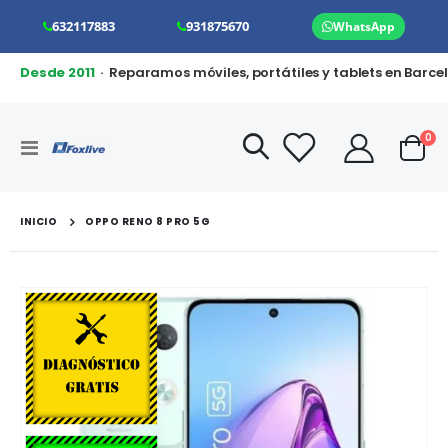
632117883
931875670
WhatsApp
Desde 2011
· Reparamos móviles, portátiles y tablets en Barce
art
0
Toggle
Cart
Nav
INICIO
OPPO RENO 8 PRO 5G
Saltar
al
final
de
la
galería
de
imágenes