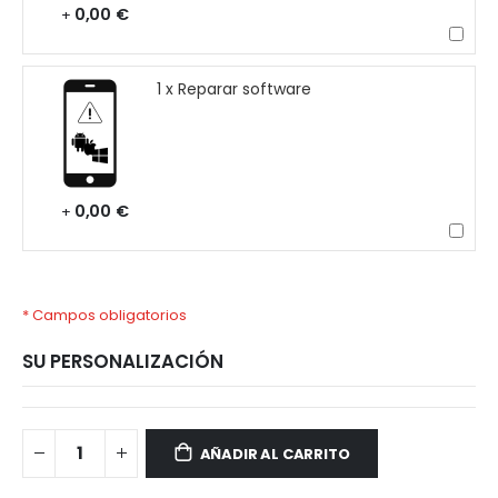
0,00 €
+
1 x Reparar software
0,00 €
+
* Campos obligatorios
SU PERSONALIZACIÓN
OPPO
Disponible
Reno
AÑADIR AL CARRITO
8
Pro