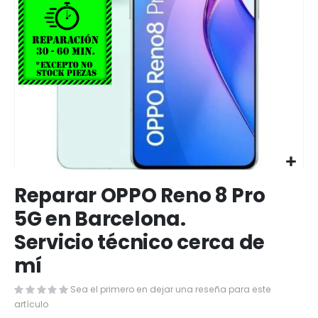
Saltar
Reparar OPPO Reno 8 Pro
al
comienzo
5G en Barcelona.
de
Servicio técnico cerca de
la
galería
mí
de
imágenes
Sea el primero en dejar una reseña para este
artículo