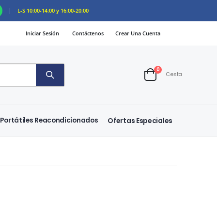
|
L-S 10:00-14:00 y 16:00-20:00
Iniciar Sesión
Contáctenos
Crear Una Cuenta
artículos
0
Cesta
Cart
Portátiles Reacondicionados
Ofertas Especiales