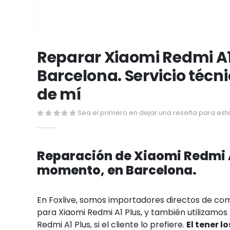
Saltar
al
Reparar Xiaomi Redmi A1
comienzo
Barcelona. Servicio técn
de
la
de mí
galería
de
Sea el primero en dejar una reseña para este
imágenes
Reparación de Xiaomi Redmi A
momento, en Barcelona.
En Foxlive, somos importadores directos de c
para Xiaomi Redmi A1 Plus, y también utilizamos 
Redmi A1 Plus, si el cliente lo prefiere.
El tener 