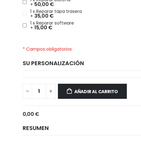
50,00 €
+
1 x Reparar tapa trasera
35,00 €
+
1 x Reparar software
15,00 €
+
* Campos obligatorios
SU PERSONALIZACIÓN
Xiaomi
Disponible
Redmi
AÑADIR AL CARRITO
A1
Plus
0,00 €
RESUMEN