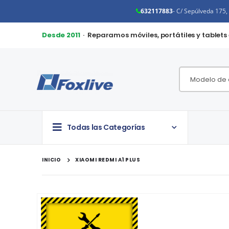
632117883
- C/ Sepúlveda 175
Desde 2011
· Reparamos móviles, portátiles y tablets
Todas las Categorías
INICIO
XIAOMI REDMI A1 PLUS
Saltar
al
final