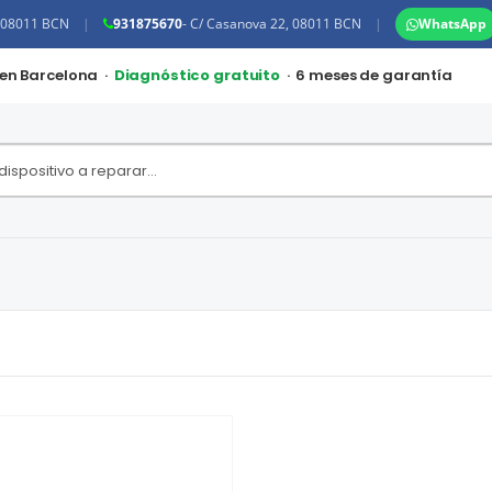
, 08011 BCN
|
931875670
- C/ Casanova 22, 08011 BCN
|
WhatsApp
 en Barcelona ·
Diagnóstico gratuito
· 6 meses de garantía