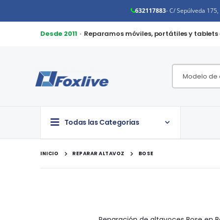
632117883
- C/ Sepúlveda 175
Desde 2011
· Reparamos móviles, portátiles y tablets
Todas las Categorías
INICIO
REPARAR ALTAVOZ
BOSE
Reparación de altavoces Bose en B