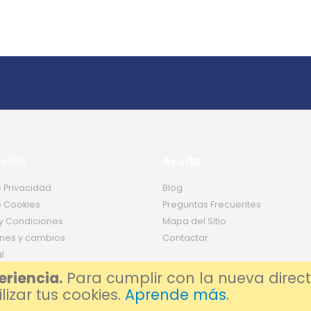
ción
Ayuda
e Privacidad
Blog
e Cookies
Preguntas Frecuentes
y Condiciones
Mapa del Sitio
nes y cambios
Contactar
l
eriencia.
Para cumplir con la nueva direct
izar tus cookies.
Aprende más
.