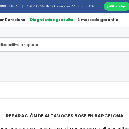
, 08011 BCN
|
931875670
- C/ Casanova 22, 08011 BCN
|
WhatsApp
 en Barcelona ·
Diagnóstico gratuito
· 6 meses de garantía
REPARACIÓN DE ALTAVOCES BOSE EN BARCELONA
arcelona, somos especialistas en la reparación de altavoces B