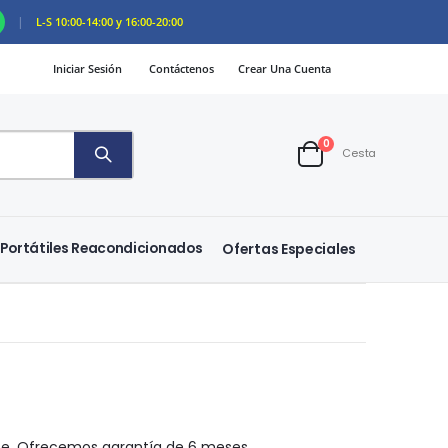
|
L-S 10:00-14:00 y 16:00-20:00
Iniciar Sesión
Contáctenos
Crear Una Cuenta
artículos
0
Cesta
Cart
Portátiles Reacondicionados
Ofertas Especiales
ose. Ofrecemos garantía de 6 meses