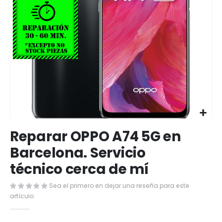
Saltar
Reparar OPPO A74 5G en
al
comienzo
Barcelona. Servicio
de
técnico cerca de mí
la
galería
de
Sea el primero en dejar una reseña para este
imágenes
artículo