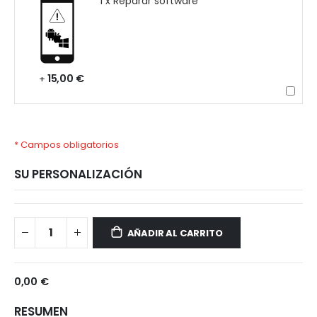
1 x Reparar software
15,00 €
+
* Campos obligatorios
SU PERSONALIZACIÓN
OPPO
Disponible
A74
AÑADIR AL CARRITO
5G
0,00 €
RESUMEN