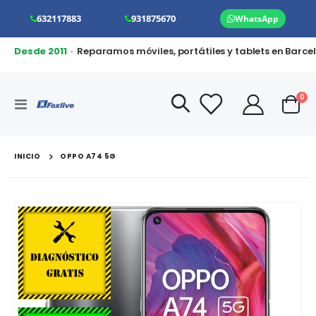
632117883
931875670
WhatsApp
Desde 2011
· Reparamos móviles, portátiles y tablets en Barce
art
0
Toggle
Cart
Nav
INICIO
OPPO A74 5G
Saltar
al
final
de
la
galería
de
imágenes