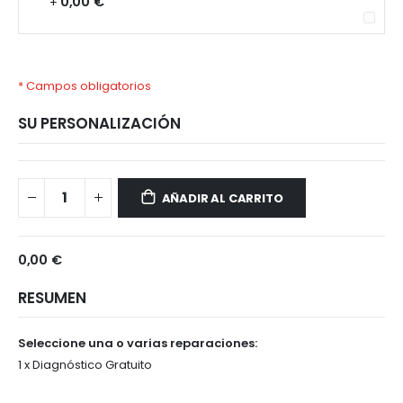
0,00 €
+
* Campos obligatorios
SU PERSONALIZACIÓN
OPPO
Disponible
Reno
AÑADIR AL CARRITO
8
Lite
5G
0,00 €
RESUMEN
Seleccione una o varias reparaciones:
1 x Diagnóstico Gratuito