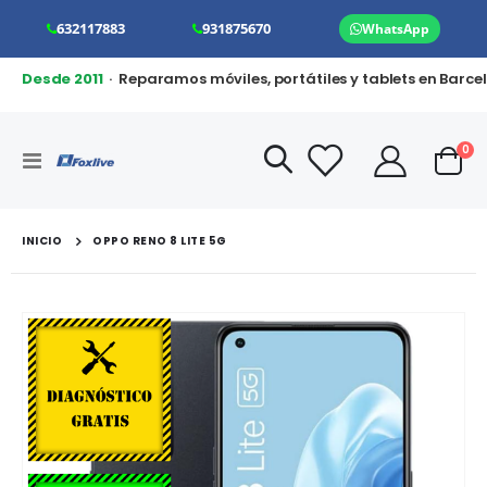
632117883
931875670
WhatsApp
Desde 2011
· Reparamos móviles, portátiles y tablets en Barce
art
0
Toggle
Cart
Nav
INICIO
OPPO RENO 8 LITE 5G
Saltar
al
final
de
la
galería
de
imágenes