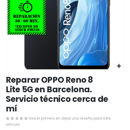
Saltar
Reparar OPPO Reno 8
al
comienzo
Lite 5G en Barcelona.
de
Servicio técnico cerca de
la
galería
mí
de
imágenes
Sea el primero en dejar una reseña para este
artículo