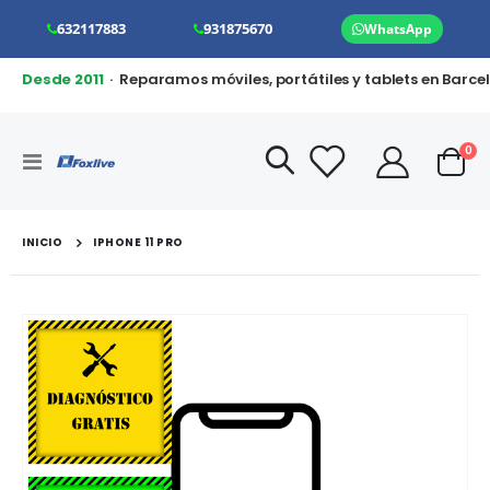
632117883
931875670
WhatsApp
Desde 2011
· Reparamos móviles, portátiles y tablets en Barce
art
0
Toggle
Cart
Nav
INICIO
IPHONE 11 PRO
Saltar
al
final
de
la
galería
de
imágenes