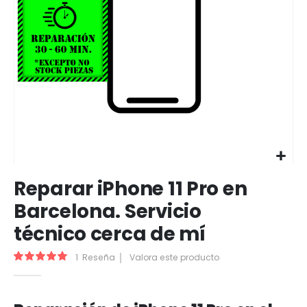
Saltar
Reparar iPhone 11 Pro en
al
comienzo
Barcelona. Servicio
de
técnico cerca de mí
la
galería
de
Valoración:
1
Reseña
Valora este producto
100
100
% of
imágenes