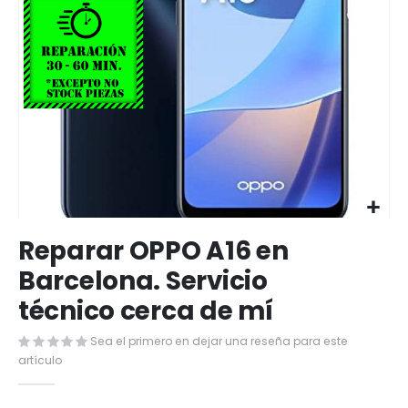
Saltar
Reparar OPPO A16 en
al
comienzo
Barcelona. Servicio
de
técnico cerca de mí
la
galería
de
Sea el primero en dejar una reseña para este
imágenes
artículo