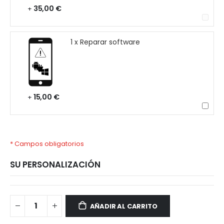
35,00 €
+
1 x Reparar software
15,00 €
+
* Campos obligatorios
SU PERSONALIZACIÓN
OPPO
Disponible
A16
AÑADIR AL CARRITO