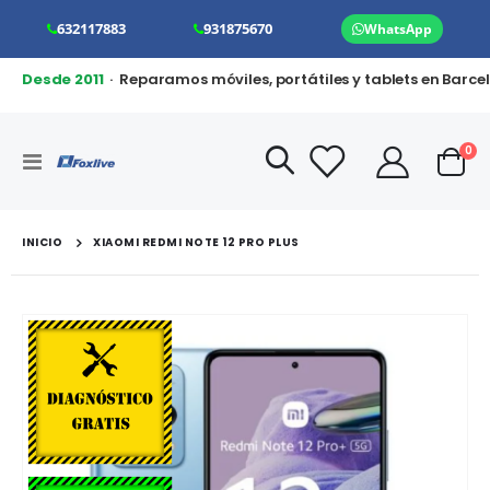
632117883
931875670
WhatsApp
Desde 2011
· Reparamos móviles, portátiles y tablets en Barce
art
0
Toggle
Cart
Nav
INICIO
XIAOMI REDMI NOTE 12 PRO PLUS
Saltar
al
final
de
la
galería
de
imágenes