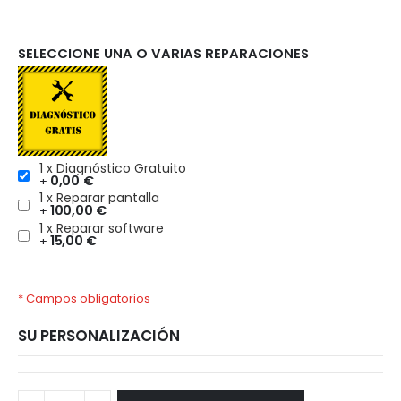
SELECCIONE UNA O VARIAS REPARACIONES
1 x Diagnóstico Gratuito
0,00 €
+
1 x Reparar pantalla
100,00 €
+
1 x Reparar software
15,00 €
+
* Campos obligatorios
SU PERSONALIZACIÓN
Xiaomi
Disponible
Redmi