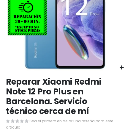
Saltar
Reparar Xiaomi Redmi
al
comienzo
Note 12 Pro Plus en
de
Barcelona. Servicio
la
galería
técnico cerca de mí
de
imágenes
Sea el primero en dejar una reseña para este
artículo