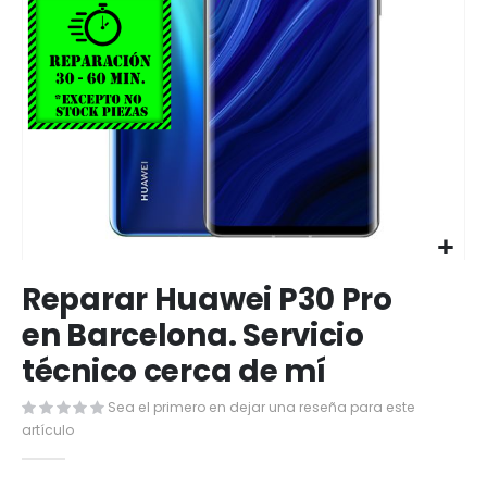
Saltar
Reparar Huawei P30 Pro
al
comienzo
en Barcelona. Servicio
de
técnico cerca de mí
la
galería
de
Sea el primero en dejar una reseña para este
imágenes
artículo