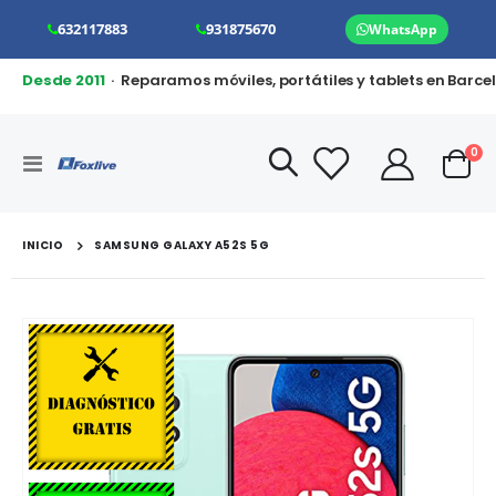
632117883
931875670
WhatsApp
Desde 2011
· Reparamos móviles, portátiles y tablets en Barce
art
0
Toggle
Cart
Nav
INICIO
SAMSUNG GALAXY A52S 5G
Saltar
al
final
de
la
galería
de
imágenes