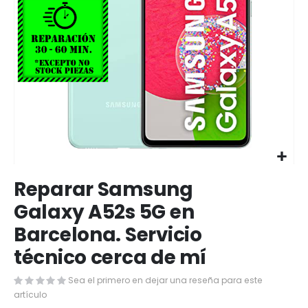
Saltar
Reparar Samsung
al
comienzo
Galaxy A52s 5G en
de
Barcelona. Servicio
la
galería
técnico cerca de mí
de
imágenes
Sea el primero en dejar una reseña para este
artículo