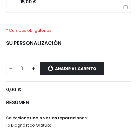
15,00 €
+
* Campos obligatorios
SU PERSONALIZACIÓN
Samsung
Disponible
Galaxy
AÑADIR AL CARRITO
A52s
5G
0,00 €
RESUMEN
Seleccione una o varias reparaciones:
1 x Diagnóstico Gratuito