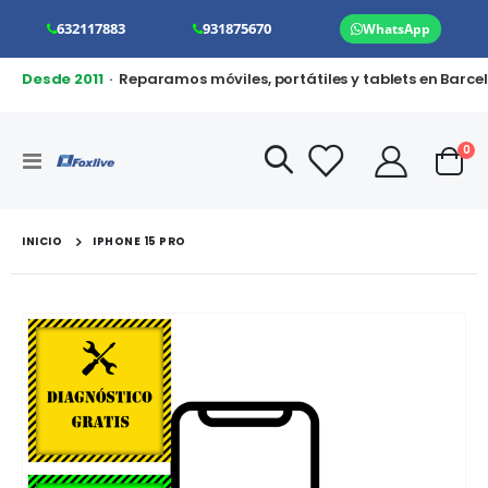
632117883
931875670
WhatsApp
Desde 2011
· Reparamos móviles, portátiles y tablets en Barce
art
0
Toggle
Cart
Nav
INICIO
IPHONE 15 PRO
Saltar
al
final
de
la
galería
de
imágenes