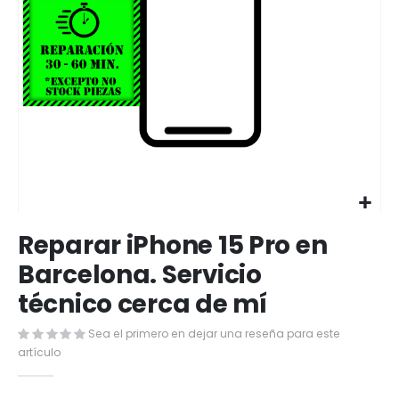
Saltar
Reparar iPhone 15 Pro en
al
comienzo
Barcelona. Servicio
de
técnico cerca de mí
la
galería
de
Sea el primero en dejar una reseña para este
imágenes
artículo