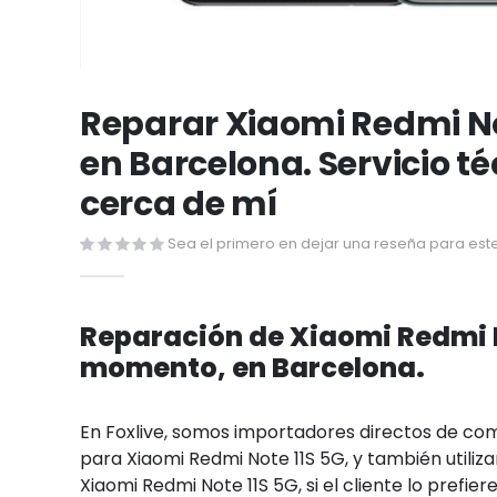
Saltar
al
Reparar Xiaomi Redmi No
comienzo
en Barcelona. Servicio t
de
la
cerca de mí
galería
de
Sea el primero en dejar una reseña para este
imágenes
Reparación de Xiaomi Redmi N
momento, en Barcelona.
En Foxlive, somos importadores directos de c
para Xiaomi Redmi Note 11S 5G, y también utiliz
Xiaomi Redmi Note 11S 5G, si el cliente lo prefier