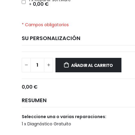
0,00 €
+
* Campos obligatorios
SU PERSONALIZACIÓN
Xiaomi
Disponible
Redmi
AÑADIR AL CARRITO
Note
11S
5G
0,00 €
RESUMEN
Seleccione una o varias reparaciones:
1 x Diagnóstico Gratuito