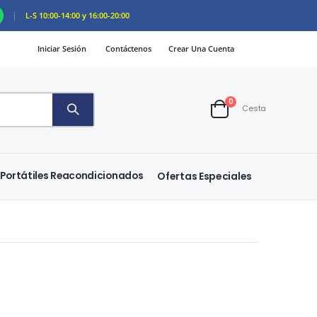
|
L-S 10:00-14:00 y 16:00-20:00
Iniciar Sesión
Contáctenos
Crear Una Cuenta
artículos
0
Cesta
Cart
Portátiles Reacondicionados
Ofertas Especiales