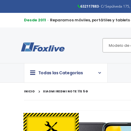
632117883
- C/ Sepúlveda 175
Desde 2011
· Reparamos móviles, portátiles y tablets
Todas las Categorías
INICIO
XIAOMI REDMI NOTE 11S 5G
Saltar
al
final