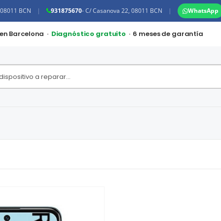
, 08011 BCN
|
931875670
- C/ Casanova 22, 08011 BCN
|
WhatsApp
 en Barcelona ·
Diagnóstico gratuito
· 6 meses de garantía