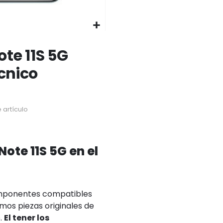
te 11S 5G
écnico
 artículo
ote 11S 5G en el
omponentes compatibles
amos piezas originales de
e.
El tener los