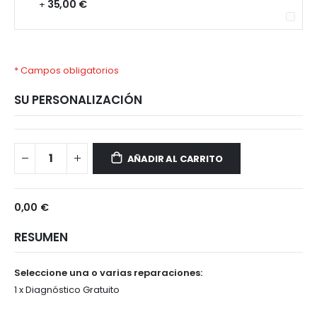
35,00 €
+
* Campos obligatorios
SU PERSONALIZACIÓN
Samsung
Disponible
Galaxy
AÑADIR AL CARRITO
A20s
0,00 €
RESUMEN
Seleccione una o varias reparaciones:
1 x Diagnóstico Gratuito