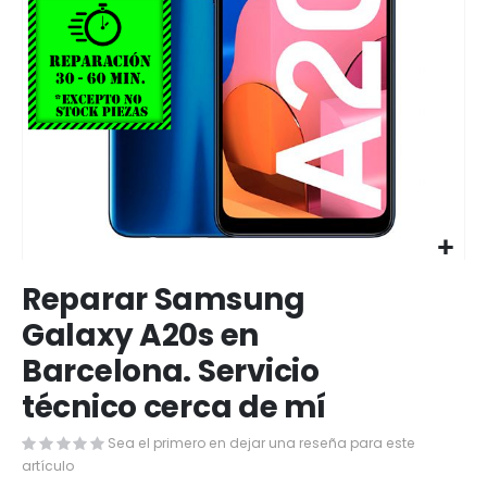
Saltar
Reparar Samsung
al
comienzo
Galaxy A20s en
de
Barcelona. Servicio
la
galería
técnico cerca de mí
de
imágenes
Sea el primero en dejar una reseña para este
artículo