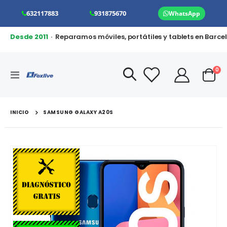
632117883
931875670
WhatsApp
Desde 2011
· Reparamos móviles, portátiles y tablets en Barce
art
0
Toggle
Cart
Nav
INICIO
SAMSUNG GALAXY A20S
Saltar
al
final
de
la
galería
de
imágenes