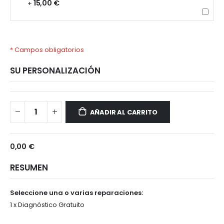
15,00 €
+
* Campos obligatorios
SU PERSONALIZACIÓN
Samsung
Disponible
Galaxy
AÑADIR AL CARRITO
A02s
0,00 €
RESUMEN
Seleccione una o varias reparaciones:
1 x Diagnóstico Gratuito