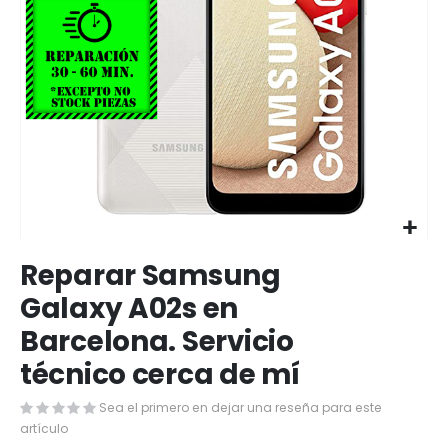
Saltar
Reparar Samsung
al
comienzo
Galaxy A02s en
de
Barcelona. Servicio
la
galería
técnico cerca de mí
de
imágenes
Sea el primero en dejar una reseña para este
artículo