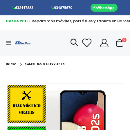
632117883
931875670
WhatsApp
Desde 2011
· Reparamos móviles, portátiles y tablets en Barce
art
0
Toggle
Cart
Nav
INICIO
SAMSUNG GALAXY A02S
Saltar
al
final
de
la
galería
de
imágenes