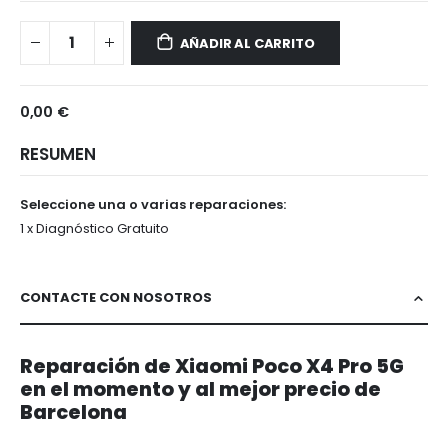
Xiaomi
Disponible
Poco
AÑADIR AL CARRITO
X4
Pro
5G
0,00 €
RESUMEN
Seleccione una o varias reparaciones:
1 x Diagnóstico Gratuito
CONTACTE CON NOSOTROS
Reparación de Xiaomi Poco X4 Pro 5G
en el momento y al mejor precio de
Barcelona