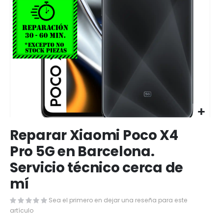
Saltar
Reparar Xiaomi Poco X4
al
comienzo
Pro 5G en Barcelona.
de
Servicio técnico cerca de
la
galería
mí
de
imágenes
Sea el primero en dejar una reseña para este
artículo