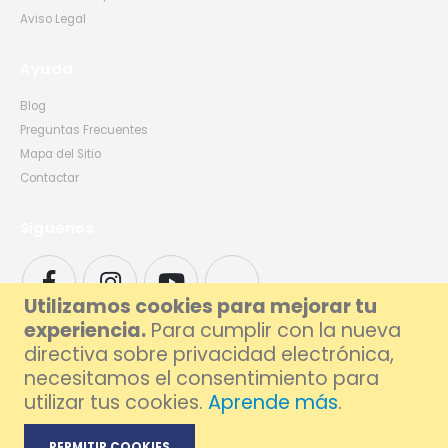
Aviso Legal
Ayuda
Blog
Preguntas Frecuentes
Mapa del Sitio
Contactar
Síguenos
Utilizamos cookies para mejorar tu
experiencia.
Para cumplir con la nueva
directiva sobre privacidad electrónica,
necesitamos el consentimiento para
utilizar tus cookies.
Aprende más
.
© 2026 Foxlive - Especialistas en Reparación de Móviles y Ordenadores en
Barcelona
PERMITIR COOKIES