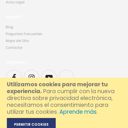
Aviso Legal
Ayuda
Blog
Preguntas Frecuentes
Mapa del Sitio
Contactar
Síguenos
Utilizamos cookies para mejorar tu
experiencia.
Para cumplir con la nueva
directiva sobre privacidad electrónica,
necesitamos el consentimiento para
utilizar tus cookies.
Aprende más
.
© 2026 Foxlive - Especialistas en Reparación de Móviles y Ordenadores en
Barcelona
PERMITIR COOKIES