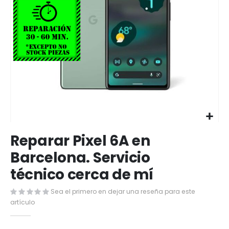
Saltar
Reparar Pixel 6A en
al
comienzo
Barcelona. Servicio
de
técnico cerca de mí
la
galería
de
Sea el primero en dejar una reseña para este
imágenes
artículo