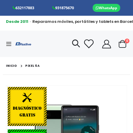
632117883
931875670
WhatsApp
Desde 2011
· Reparamos móviles, portátiles y tablets en Barce
art
0
Toggle
Cart
Nav
INICIO
PIXEL 6A
Saltar
al
final
de
la
galería
de
imágenes