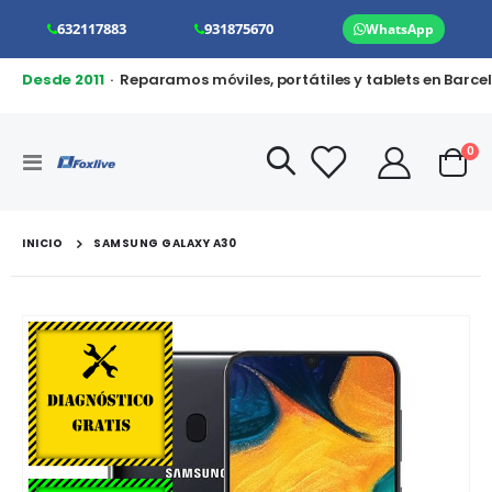
632117883
931875670
WhatsApp
Desde 2011
· Reparamos móviles, portátiles y tablets en Barce
art
0
Toggle
Cart
Nav
INICIO
SAMSUNG GALAXY A30
Saltar
al
final
de
la
galería
de
imágenes