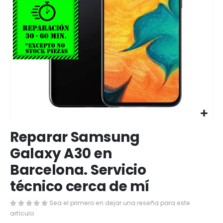
Saltar
Reparar Samsung
al
comienzo
Galaxy A30 en
de
Barcelona. Servicio
la
galería
técnico cerca de mí
de
imágenes
Sea el primero en dejar una reseña para este
artículo