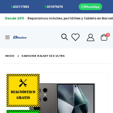
632117883
931875670
WhatsApp
Desde 2011
· Reparamos móviles, portátiles y tablets en Barce
art
0
Toggle
Cart
Nav
INICIO
SAMSUNG GALAXY S24 ULTRA
Saltar
al
final
de
la
galería
de
imágenes