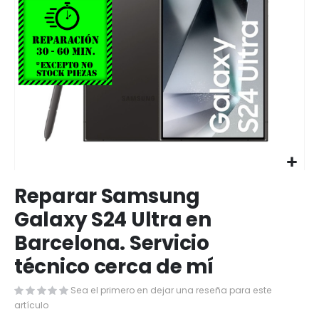
Saltar
Reparar Samsung
al
comienzo
Galaxy S24 Ultra en
de
Barcelona. Servicio
la
galería
técnico cerca de mí
de
imágenes
Sea el primero en dejar una reseña para este
artículo