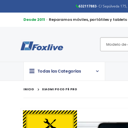
632117883
- C/ Sepúlveda 175
Desde 2011
· Reparamos móviles, portátiles y tablets
Todas las Categorías
INICIO
XIAOMI POCO F6 PRO
Saltar
al
final