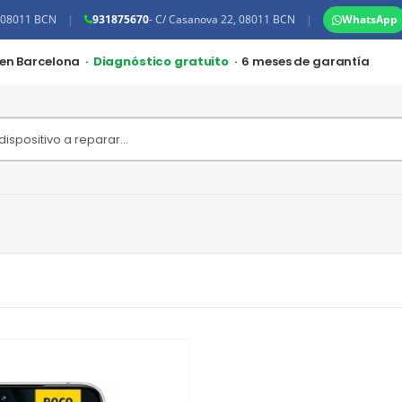
, 08011 BCN
|
931875670
- C/ Casanova 22, 08011 BCN
|
WhatsApp
 en Barcelona ·
Diagnóstico gratuito
· 6 meses de garantía