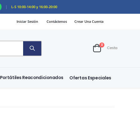
|
L-S 10:00-14:00 y 16:00-20:00
Iniciar Sesión
Contáctenos
Crear Una Cuenta
artículos
0
Cesta
Cart
Portátiles Reacondicionados
Ofertas Especiales