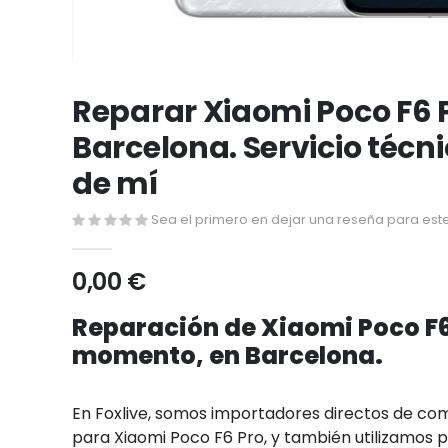
Saltar
al
Reparar Xiaomi Poco F6 
comienzo
Barcelona. Servicio técn
de
la
de mí
galería
de
Sea el primero en dejar una reseña para este
imágenes
0,00 €
Reparación de Xiaomi Poco F6 
momento, en Barcelona.
En Foxlive, somos importadores directos de c
para Xiaomi Poco F6 Pro, y también utilizamos p