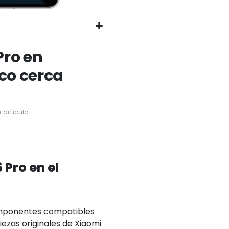
Pro en
ico cerca
 artículo
Pro en el
omponentes compatibles
iezas originales de Xiaomi