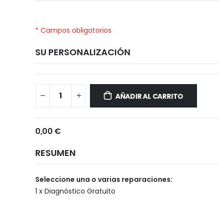
* Campos obligatorios
SU PERSONALIZACIÓN
Xiaomi
Disponible
Poco
AÑADIR AL CARRITO
F6
Pro
0,00 €
RESUMEN
Seleccione una o varias reparaciones:
1 x Diagnóstico Gratuito