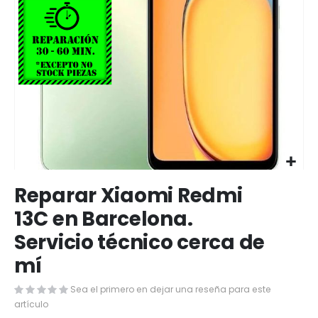
Saltar
Reparar Xiaomi Redmi
al
comienzo
13C en Barcelona.
de
Servicio técnico cerca de
la
galería
mí
de
imágenes
Sea el primero en dejar una reseña para este
artículo