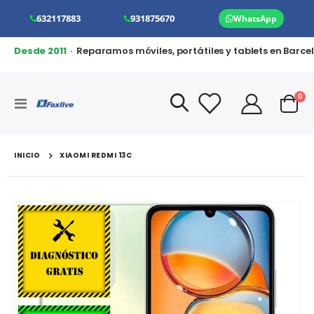
632117883
931875670
WhatsApp
Desde 2011
· Reparamos móviles, portátiles y tablets en Barce
art
0
Toggle
Cart
Nav
INICIO
XIAOMI REDMI 13C
Saltar
al
final
de
la
galería
de
imágenes