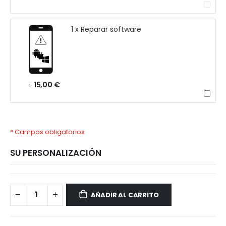
1 x Reparar software
15,00 €
+
* Campos obligatorios
SU PERSONALIZACIÓN
Xiaomi
Disponible
Redmi
AÑADIR AL CARRITO
Note
11