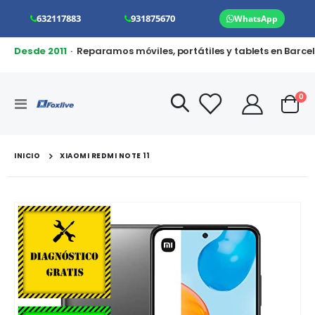
632117883
931875670
WhatsApp
Desde 2011
· Reparamos móviles, portátiles y tablets en Barce
art
0
Toggle
Cart
Nav
INICIO
XIAOMI REDMI NOTE 11
Saltar
al
final
de
la
galería
de
imágenes