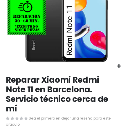
Saltar
Reparar Xiaomi Redmi
al
comienzo
Note 11 en Barcelona.
de
Servicio técnico cerca de
la
galería
mí
de
imágenes
Sea el primero en dejar una reseña para este
artículo