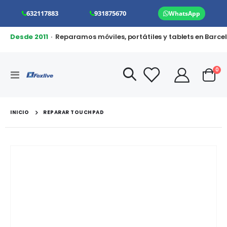
632117883
931875670
WhatsApp
Desde 2011
· Reparamos móviles, portátiles y tablets en Barce
art
0
Toggle
Cart
Nav
INICIO
REPARAR TOUCHPAD
Saltar
al
final
de
la
galería
de
imágenes