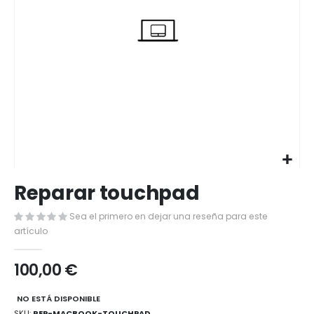
Saltar
Reparar touchpad
al
comienzo
Sea el primero en dejar una reseña para este
de
artículo
la
galería
de
100,00 €
imágenes
NO ESTÁ DISPONIBLE
SKU
REP-MACBOOK-TOUCHPAD