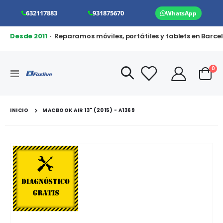
632117883
931875670
WhatsApp
Desde 2011
· Reparamos móviles, portátiles y tablets en Barce
art
0
Toggle
Cart
Nav
INICIO
MACBOOK AIR 13" (2015) - A1369
Saltar
al
final
de
la
galería
de
imágenes