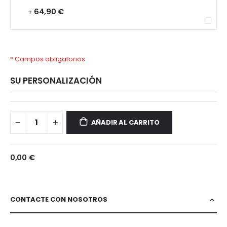
64,90 €
+
* Campos obligatorios
SU PERSONALIZACIÓN
MacBook
Disponible
Air
AÑADIR AL CARRITO
13"
(2015)
-
0,00 €
A1369
CONTACTE CON NOSOTROS