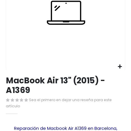
Saltar
MacBook Air 13" (2015) -
al
comienzo
A1369
de
la
Sea el primero en dejar una reseña para este
galería
artículo
de
imágenes
Reparación de Macbook Air A1369 en Barcelona,