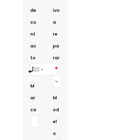
de
ivo
co
a
nt
re
ac
pa
to
rar
M
ar
M
ca
od
el
o