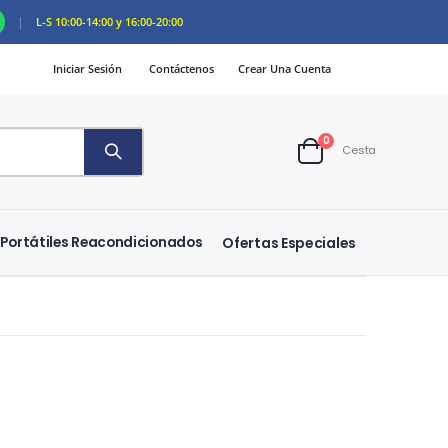
|
L-S 10:00-14:00 y 16:00-20:00
Iniciar Sesión
Contáctenos
Crear Una Cuenta
artículos
0
Cesta
Cart
Portátiles Reacondicionados
Ofertas Especiales