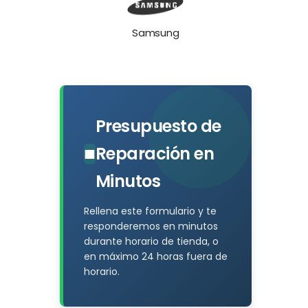
Samsung
Presupuesto de
■
Reparación en
Minutos
Rellena este formulario y te
responderemos en minutos
durante horario de tienda, o
en máximo 24 horas fuera de
horario.