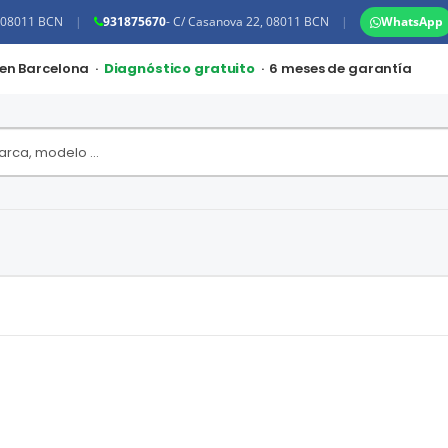
, 08011 BCN
|
931875670
- C/ Casanova 22, 08011 BCN
|
WhatsApp
 en Barcelona ·
Diagnóstico gratuito
· 6 meses de garantía