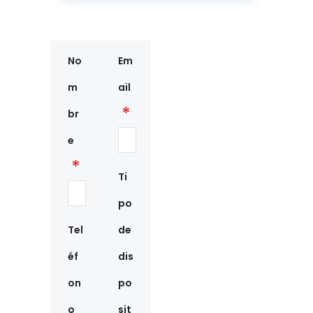
No
Em
m
ail
br
e
Ti
po
Tel
de
éf
dis
on
po
o
sit