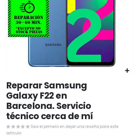
Saltar
Reparar Samsung
al
comienzo
Galaxy F22 en
de
Barcelona. Servicio
la
galería
técnico cerca de mí
de
imágenes
Sea el primero en dejar una reseña para este
artículo