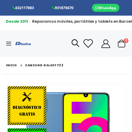
632117883
931875670
WhatsApp
Desde 2011
· Reparamos móviles, portátiles y tablets en Barce
art
0
Toggle
Cart
Nav
INICIO
SAMSUNG GALAXY F22
Saltar
al
final
de
la
galería
de
imágenes