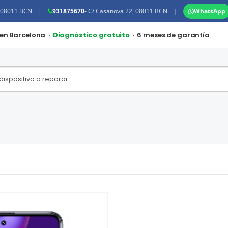
, 08011 BCN
|
931875670
- C/ Casanova 22, 08011 BCN
|
WhatsApp
 en Barcelona ·
Diagnóstico gratuito
· 6 meses de garantía