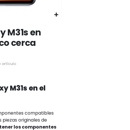
y M31s en
ico cerca
 artículo
y M31s en el
omponentes compatibles
 piezas originales de
 tener los componentes