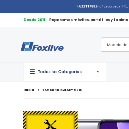
632117883
- C/ Sepúlveda 175
Desde 2011
· Reparamos móviles, portátiles y tablets
Todas las Categorías
INICIO
SAMSUNG GALAXY M31S
Saltar
al
final