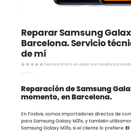
Saltar
al
Reparar Samsung Galax
comienzo
Barcelona. Servicio técn
de
la
de mí
galería
de
Sea el primero en dejar una reseña para este
imágenes
Reparación de Samsung Galax
momento, en Barcelona.
En Foxlive, somos importadores directos de c
para Samsung Galaxy M31s, y también utilizamos
Samsung Galaxy M31s, si el cliente lo prefiere.
El