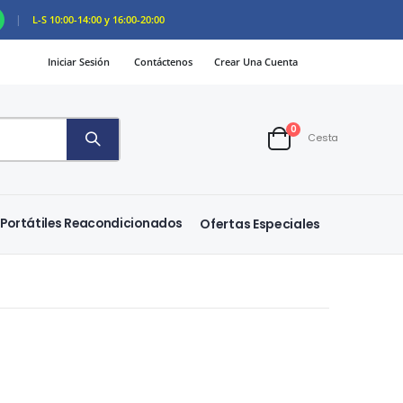
|
L-S 10:00-14:00 y 16:00-20:00
Iniciar Sesión
Contáctenos
Crear Una Cuenta
artículos
0
Cesta
Cart
Portátiles Reacondicionados
Ofertas Especiales