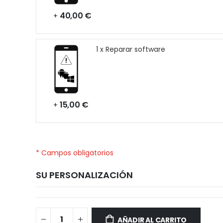
40,00 €
+
1 x Reparar software
15,00 €
+
* Campos obligatorios
SU PERSONALIZACIÓN
Samsung
Disponible
Galaxy
AÑADIR AL CARRITO