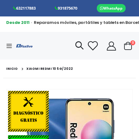
632117883
931875670
WhatsApp
Desde 2011
· Reparamos móviles, portátiles y tablets en Barce
art
0
Toggle
Cart
Nav
INICIO
XIAOMI REDMI 10 5G/2022
Saltar
al
final
de
la
galería
de
imágenes