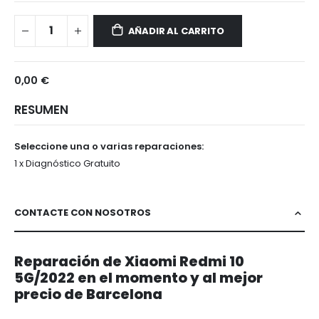
Xiaomi
Disponible
Redmi
AÑADIR AL CARRITO
10
5G/2022
0,00 €
RESUMEN
Seleccione una o varias reparaciones:
1 x Diagnóstico Gratuito
CONTACTE CON NOSOTROS
Reparación de Xiaomi Redmi 10
5G/2022 en el momento y al mejor
precio de Barcelona