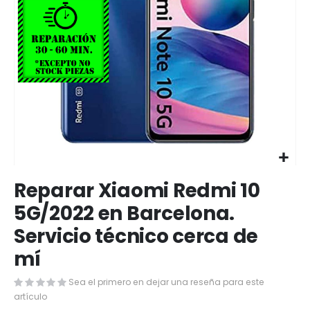
Saltar
Reparar Xiaomi Redmi 10
al
comienzo
5G/2022 en Barcelona.
de
Servicio técnico cerca de
la
galería
mí
de
imágenes
Sea el primero en dejar una reseña para este
artículo