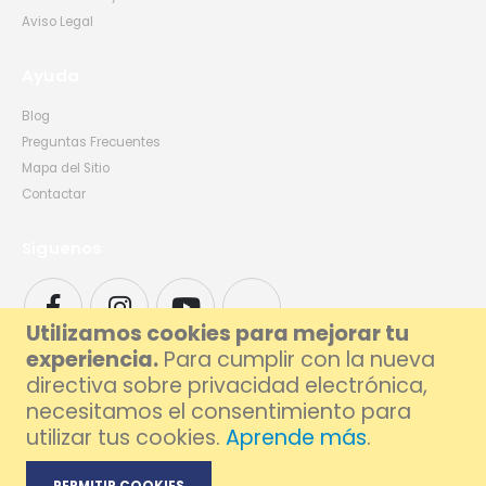
Aviso Legal
Ayuda
Blog
Preguntas Frecuentes
Mapa del Sitio
Contactar
Síguenos
Utilizamos cookies para mejorar tu
experiencia.
Para cumplir con la nueva
directiva sobre privacidad electrónica,
necesitamos el consentimiento para
utilizar tus cookies.
Aprende más
.
© 2026 Foxlive - Especialistas en Reparación de Móviles y Ordenadores en
Barcelona
PERMITIR COOKIES