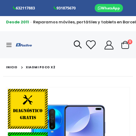
632117883
931875670
WhatsApp
Desde 2011
· Reparamos móviles, portátiles y tablets en Barce
art
0
Toggle
Cart
Nav
INICIO
XIAOMI POCO X2
Saltar
al
final
de
la
galería
de
imágenes