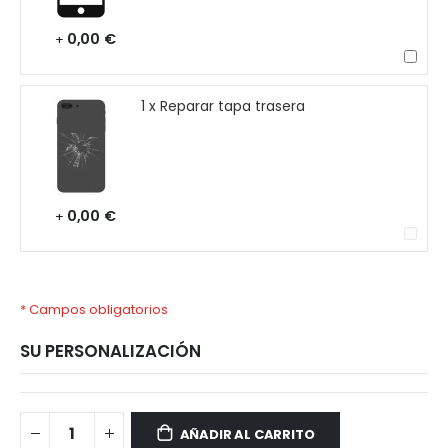
0,00 €
+
1 x Reparar tapa trasera
0,00 €
+
* Campos obligatorios
SU PERSONALIZACIÓN
Xiaomi
Disponible
Poco
AÑADIR AL CARRITO
X2