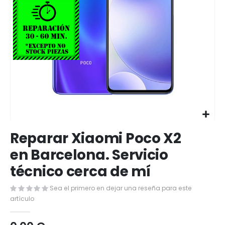
Saltar
Reparar Xiaomi Poco X2
al
comienzo
en Barcelona. Servicio
de
técnico cerca de mí
la
galería
de
Sea el primero en dejar una reseña para este
imágenes
artículo