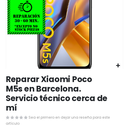
Saltar
Reparar Xiaomi Poco
al
comienzo
M5s en Barcelona.
de
Servicio técnico cerca de
la
galería
mí
de
imágenes
Sea el primero en dejar una reseña para este
artículo