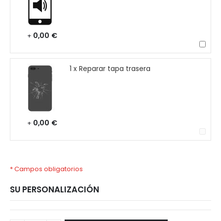
0,00 €
+
1 x Reparar tapa trasera
0,00 €
+
* Campos obligatorios
SU PERSONALIZACIÓN
Xiaomi
Disponible