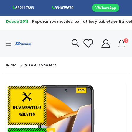
632117883
931875670
WhatsApp
Desde 2011
· Reparamos móviles, portátiles y tablets en Barce
art
0
Toggle
Cart
Nav
INICIO
XIAOMI POCO M5S
Saltar
al
final
de
la
galería
de
imágenes