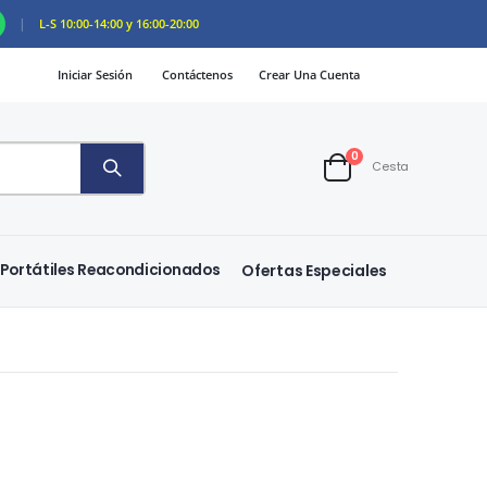
|
L-S 10:00-14:00 y 16:00-20:00
Iniciar Sesión
Contáctenos
Crear Una Cuenta
artículos
0
Cesta
Cart
Portátiles Reacondicionados
Ofertas Especiales