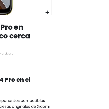
Pro en
ico cerca
 artículo
 Pro en el
omponentes compatibles
iezas originales de Xiaomi