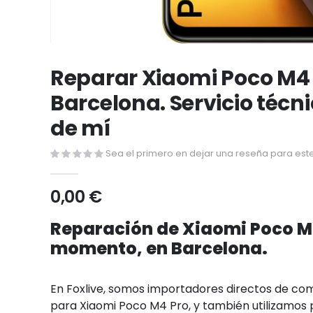
Saltar
al
Reparar Xiaomi Poco M4 
comienzo
Barcelona. Servicio técn
de
la
de mí
galería
de
Sea el primero en dejar una reseña para este
imágenes
0,00 €
Reparación de Xiaomi Poco M4
momento, en Barcelona.
En Foxlive, somos importadores directos de c
para Xiaomi Poco M4 Pro, y también utilizamos p