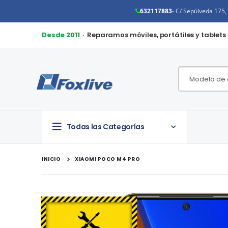
632117883
- C/ Sepúlveda 175
Desde 2011
· Reparamos móviles, portátiles y tablets
Todas las Categorías
INICIO
XIAOMI POCO M4 PRO
Saltar
al
final