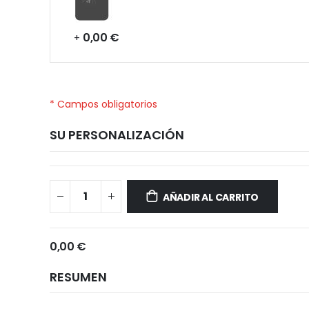
0,00 €
+
* Campos obligatorios
SU PERSONALIZACIÓN
Xiaomi
Disponible
Poco
AÑADIR AL CARRITO
M4
Pro
0,00 €
RESUMEN