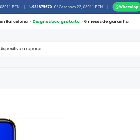
, 08011 BCN
|
931875670
- C/ Casanova 22, 08011 BCN
|
WhatsApp
 en Barcelona ·
Diagnóstico gratuito
· 6 meses de garantía