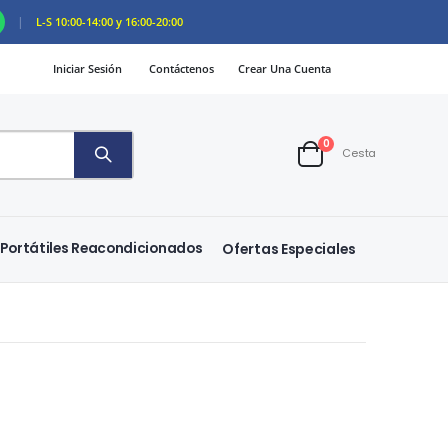
|
L-S 10:00-14:00 y 16:00-20:00
Iniciar Sesión
Contáctenos
Crear Una Cuenta
artículos
0
Cesta
Cart
Portátiles Reacondicionados
Ofertas Especiales