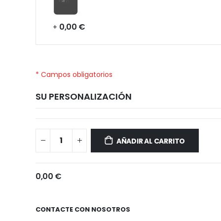
0,00 €
+
* Campos obligatorios
SU PERSONALIZACIÓN
Xiaomi
Disponible
Poco
AÑADIR AL CARRITO
C3
0,00 €
CONTACTE CON NOSOTROS