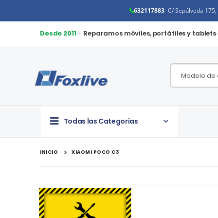
632117883
- C/ Sepúlveda 175
Desde 2011
· Reparamos móviles, portátiles y tablets
Todas las Categorías
INICIO
XIAOMI POCO C3
Saltar
al
final