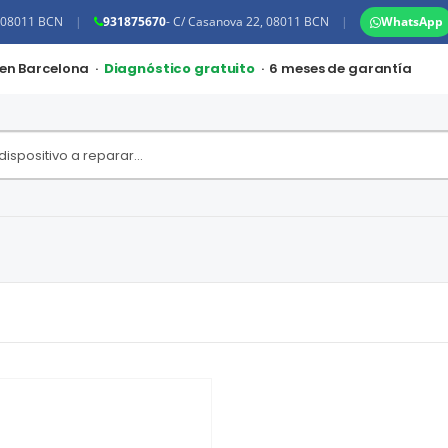
, 08011 BCN
|
931875670
- C/ Casanova 22, 08011 BCN
|
WhatsApp
 en Barcelona ·
Diagnóstico gratuito
· 6 meses de garantía