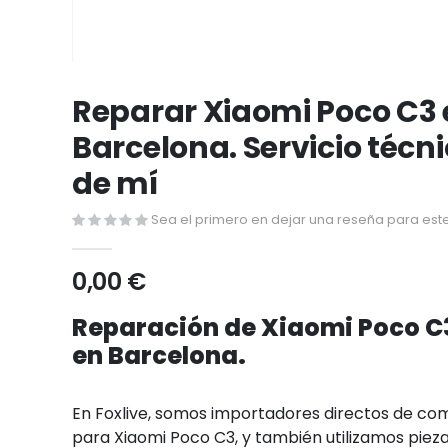
Saltar
al
Reparar Xiaomi Poco C3 
comienzo
Barcelona. Servicio técn
de
la
de mí
galería
de
Sea el primero en dejar una reseña para este
imágenes
0,00 €
Reparación de Xiaomi Poco C
en Barcelona.
En Foxlive, somos importadores directos de c
para Xiaomi Poco C3, y también utilizamos pieza