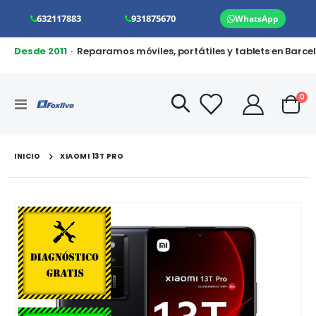
632117883
931875670
WhatsApp
Desde 2011
· Reparamos móviles, portátiles y tablets en Barce
art
0
Toggle
Cart
Nav
INICIO
XIAOMI 13T PRO
Saltar
al
final
de
la
galería
de
imágenes