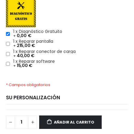
1 x Diagnóstico Gratuito
0,00 €
+
1 x Reparar pantalla
215,00 €
+
1 x Reparar conector de carga
40,00 €
+
1 x Reparar software
15,00 €
+
* Campos obligatorios
SU PERSONALIZACIÓN
Xiaomi
Disponible
13T
AÑADIR AL CARRITO
Pro