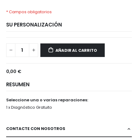
* Campos obligatorios
SU PERSONALIZACIÓN
SONY
Disponible
XPERIA
AÑADIR AL CARRITO
XZ
0,00 €
RESUMEN
Seleccione una o varias reparaciones:
1 x Diagnóstico Gratuito
CONTACTE CON NOSOTROS