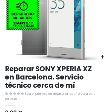
Saltar
Reparar SONY XPERIA XZ
al
comienzo
en Barcelona. Servicio
de
técnico cerca de mí
la
galería
de
Sea el primero en dejar una reseña para este
imágenes
artículo