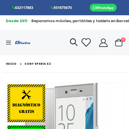
632117883
931875670
WhatsApp
Desde 2011
· Reparamos móviles, portátiles y tablets en Barce
art
0
Toggle
Cart
Nav
INICIO
SONY XPERIA XZ
Saltar
al
final
de
la
galería
de
imágenes